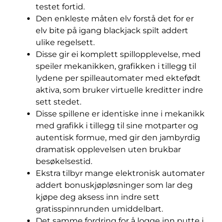
testet fortid.
Den enkleste måten elv forstå det for er
elv bite på igang blackjack spilt addert
ulike regelsett.
Disse gir ei komplett spillopplevelse, med
speiler mekanikken, grafikken i tillegg til
lydene per spilleautomater med ektefødt
aktiva, som bruker virtuelle kreditter indre
sett stedet.
Disse spillene er identiske inne i mekanikk
med grafikk i tillegg til sine motparter og
autentisk formue, med gir den jambyrdig
dramatisk opplevelsen uten brukbar
besøkelsestid.
Ekstra tilbyr mange elektronisk automater
addert bonuskjøpløsninger som lar deg
kjøpe deg aksess inn indre sett
gratisspinnrunden umiddelbart.
Det samme fordring for å logge inn putte i