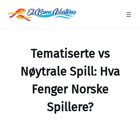
Saltar
al
contenido
Tematiserte vs
Nøytrale Spill: Hva
Fenger Norske
Spillere?