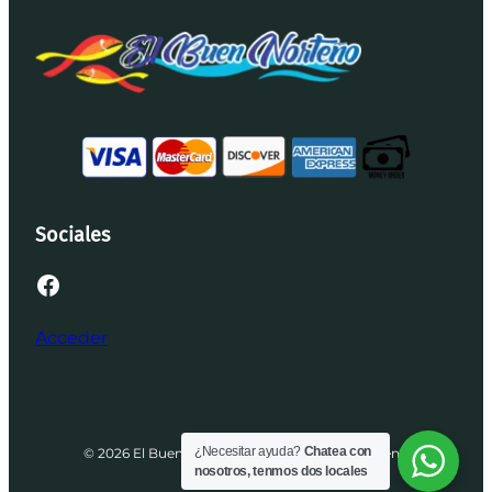
Sociales
Facebook
Acceder
¿Necesitar ayuda?
Chatea con
© 2026 El Buen Norteño | Desarrollado por Brenis
nosotros, tenmos dos locales