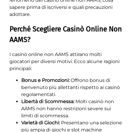
fenomeno dei casinò online non AAMS, cosa
sapere prima di iscriversi e quali precauzioni
adottare.
Perché Scegliere Casinò Online Non
AAMS?
I casinò online non AAMS attirano molti
giocatori per diversi motivi. Ecco alcune ragioni
principali:
Bonus e Promozioni:
Offrono bonus di
benvenuto più allettanti rispetto ai casinò
regolamentati.
Libertà di Scommessa:
Molti casinò non
AAMS non hanno restrizioni severe sui
limiti di scommessa.
Varietà di Giochi:
Presentano una selezione
più ampia di giochi e slot machine