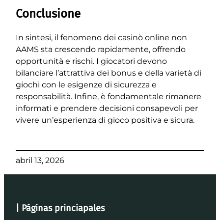
Conclusione
In sintesi, il fenomeno dei casinò online non
AAMS sta crescendo rapidamente, offrendo
opportunità e rischi. I giocatori devono
bilanciare l’attrattiva dei bonus e della varietà di
giochi con le esigenze di sicurezza e
responsabilità. Infine, è fondamentale rimanere
informati e prendere decisioni consapevoli per
vivere un’esperienza di gioco positiva e sicura.
abril 13, 2026
| Páginas princiapales