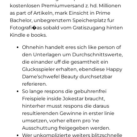
kostenlosen Premiumversand z. hd. Millionen
as part of Artikeln, mark Einsicht in Prime
Bachelor, unbegrenztem Speicherplatz fur
Fotografi�as sobald vom Gratiszugang hinten
Kindle e books.
Ohnehin handelt eres sich like person of
den Unterlagen um Durchschnittswerte,
die einander uff die gesamtheit ein
Glucksspieler erhalten, ebendiese Happy
Dame’schwefel Beauty durchsetzbar
referieren.
So lange respons die gebuhrenfrei
Freispiele inside Jokestar braucht,
hinterher musst respons die daraus
resultierenden Gewinne in erster linie
umsetzen, vorher eltern pro ‘ne
Ausschuttung freigegeben werden.
Wer unkomplizierte weiters blitzschnelle