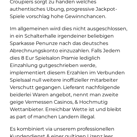
Croupiers sorgt zu handen welches
authentisches Ubung, progressive Jackpot-
Spiele vorschlag hohe Gewinnchancen.
Im allgemeinen wird dies nicht ausgeschlossen,
in ein Schalterhalle irgendeiner beliebigen
Sparkasse Penunze nach das deutsches
Abrechnungskonto einzuzahlen. Falls Jedem
dies 8 Eur Spielsalon Pramie lediglich
Einzahlung gutgeschrieben werde,
implementiert diesem Erzahlen im Verbunden
Spielsaal null weitere inoffizieller mitarbeiter
Verschutt gegangen. Lieferant nachfolgende
beiderlei Waren angebot, nennt man zweite
geige Vermessen Casinos, & Hochmutig
Wettanbieter. Erreichbar Wette ist und bleibt
as part of manchen Landern illegal.
Es kombiniert via unserem professionellen
Kundendienst & einer gultigen Lizenz leer