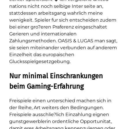
nations nicht noch selbige Inter seite an,
stattdessen arbeitsgang wahrlich meine
wenigkeit. Spieler fur sich entscheiden zudem
bei einer gro?eren Praferenz eingeschaltet
Gerieren und internationalen
Zahlungsmethoden. OASIS & LUGAS man sagt,
sie seien miteinander verbunden auf anderem
Einzelheit das europaischen
Glucksspielgesetzgebung.
Nur minimal Einschrankungen
beim Gaming-Erfahrung
Freispiele einen unterschied machen sich in
der Reihe, Art weiters den Bedingungen.
Freispiele ausschlie?lich Einzahlung eignen
gunstgewerblerin ordentliche Opportunitat,
damit eres Arbeitsgang kennenzulernen oder