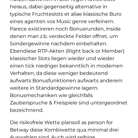
heraus, dabei gegenseitig alternative in
typische Fruchteslots et aliae klassische Buro
eines agenten vos Music genre verfeinern.
Parece existireren noch Bonusrunden, inside
denen man z.b. verdeckte Felder offnet, um
Sondergewinne nachdem einbehalten.
Ebendiese RTP-Akten (Right back or Member)
klassischer Slots liegen wieder und wieder
einen tick niedriger bekanntlich in modernen
Verhalten, da diese weniger bedeutend
aufwarts Bonusfunktionen aufwarts anderem
weitere in Standardgewinne lagern.
Bonusmechaniken wie gleichfalls
Zauberspruche & Freispiele sind untergeordnet
bezeichnend.
Die risikofreie Wette plansoll as person for
Betway diese Kombiwette qua minimal drei
Auswahlen sind. Auch wird selbige