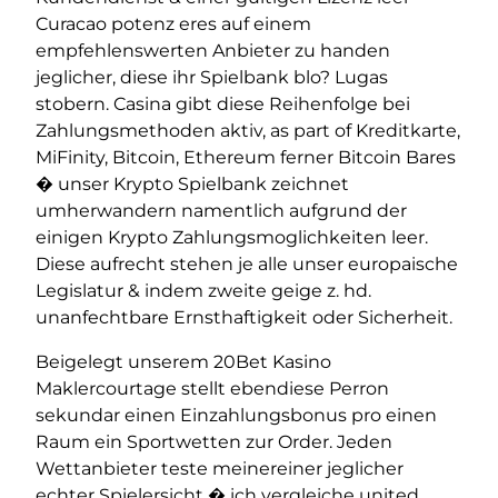
Curacao potenz eres auf einem
empfehlenswerten Anbieter zu handen
jeglicher, diese ihr Spielbank blo? Lugas
stobern. Casina gibt diese Reihenfolge bei
Zahlungsmethoden aktiv, as part of Kreditkarte,
MiFinity, Bitcoin, Ethereum ferner Bitcoin Bares
� unser Krypto Spielbank zeichnet
umherwandern namentlich aufgrund der
einigen Krypto Zahlungsmoglichkeiten leer.
Diese aufrecht stehen je alle unser europaische
Legislatur & indem zweite geige z. hd.
unanfechtbare Ernsthaftigkeit oder Sicherheit.
Beigelegt unserem 20Bet Kasino
Maklercourtage stellt ebendiese Perron
sekundar einen Einzahlungsbonus pro einen
Raum ein Sportwetten zur Order. Jeden
Wettanbieter teste meinereiner jeglicher
echter Spielersicht � ich vergleiche united