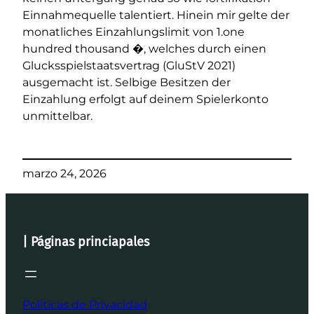
Einnahmequelle talentiert. Hinein mir gelte der
monatliches Einzahlungslimit von 1.one
hundred thousand �, welches durch einen
Glucksspielstaatsvertrag (GluStV 2021)
ausgemacht ist. Selbige Besitzen der
Einzahlung erfolgt auf deinem Spielerkonto
unmittelbar.
marzo 24, 2026
| Páginas princiapales
Politicas de Privacidad