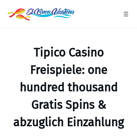
Saltar
al
contenido
Tipico Casino
Freispiele: one
hundred thousand
Gratis Spins &
abzuglich Einzahlung