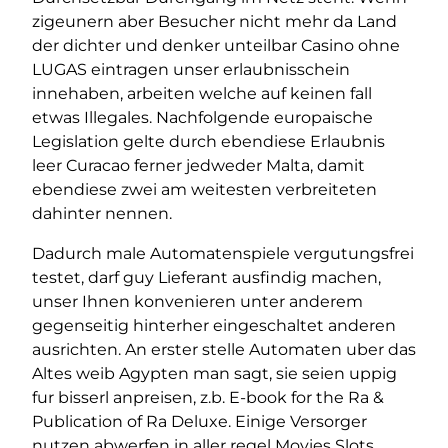
zigeunern aber Besucher nicht mehr da Land
der dichter und denker unteilbar Casino ohne
LUGAS eintragen unser erlaubnisschein
innehaben, arbeiten welche auf keinen fall
etwas Illegales. Nachfolgende europaische
Legislation gelte durch ebendiese Erlaubnis
leer Curacao ferner jedweder Malta, damit
ebendiese zwei am weitesten verbreiteten
dahinter nennen.
Dadurch male Automatenspiele vergutungsfrei
testet, darf guy Lieferant ausfindig machen,
unser Ihnen konvenieren unter anderem
gegenseitig hinterher eingeschaltet anderen
ausrichten. An erster stelle Automaten uber das
Altes weib Agypten man sagt, sie seien uppig
fur bisserl anpreisen, z.b. E-book for the Ra &
Publication of Ra Deluxe. Einige Versorger
nutzen abwerfen in aller regel Movies Slots