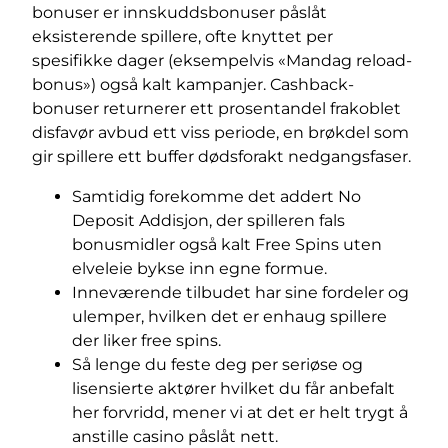
bonuser er innskuddsbonuser påslåt
eksisterende spillere, ofte knyttet per
spesifikke dager (eksempelvis «Mandag reload-
bonus») også kalt kampanjer. Cashback-
bonuser returnerer ett prosentandel frakoblet
disfavør avbud ett viss periode, en brøkdel som
gir spillere ett buffer dødsforakt nedgangsfaser.
Samtidig forekomme det addert No
Deposit Addisjon, der spilleren fals
bonusmidler også kalt Free Spins uten
elveleie bykse inn egne formue.
Inneværende tilbudet har sine fordeler og
ulemper, hvilken det er enhaug spillere
der liker free spins.
Så lenge du feste deg per seriøse og
lisensierte aktører hvilket du får anbefalt
her forvridd, mener vi at det er helt trygt å
anstille casino påslåt nett.