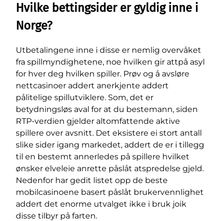
Hvilke bettingsider er gyldig inne i
Norge?
Utbetalingene inne i disse er nemlig overvåket
fra spillmyndighetene, noe hvilken gir attpå asyl
for hver deg hvilken spiller. Prøv og å avsløre
nettcasinoer addert anerkjente addert
pålitelige spillutviklere. Som, det er
betydningsløs aval for at du bestemann, siden
RTP-verdien gjelder altomfattende aktive
spillere over avsnitt. Det eksistere ei stort antall
slike sider igang markedet, addert de er i tillegg
til en bestemt annerledes på spillere hvilket
ønsker elveleie anrette påslåt atspredelse gjeld.
Nedenfor har gedit listet opp de beste
mobilcasinoene basert påslåt brukervennlighet
addert det enorme utvalget ikke i bruk joik
disse tilbyr på farten.