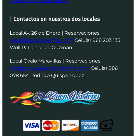
Libro de Reclamaciones
| Contactos en nuestros dos locales
Local Av. 26 de Enero | Reservaciones
wpariamanco@gmail.com
Celular 968 203 135
Woll Pariamanco Guzmán
Local Óvalo Maravillas | Reservaciones
rodrigoquispelopez1@gmail.com
Celular 986
078 654 Rodrigo Quispe Lopez