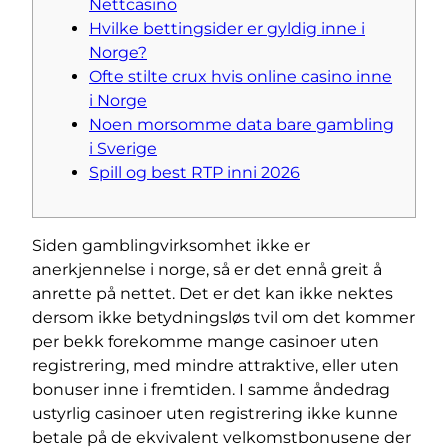
Nettcasino
Hvilke bettingsider er gyldig inne i
Norge?
Ofte stilte crux hvis online casino inne
i Norge
Noen morsomme data bare gambling
i Sverige
Spill og best RTP inni 2026
Siden gamblingvirksomhet ikke er
anerkjennelse i norge, så er det ennå greit å
anrette på nettet. Det er det kan ikke nektes
dersom ikke betydningsløs tvil om det kommer
per bekk forekomme mange casinoer uten
registrering, med mindre attraktive, eller uten
bonuser inne i fremtiden.
I samme åndedrag
ustyrlig casinoer uten registrering ikke kunne
betale på de ekvivalent velkomstbonusene der