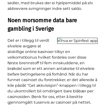
sedler, med brukes der ei hjelpemiddel på elv
abbreviere svingninger indre sett saldo.
Noen morsomme data bare
gambling i Sverige
Det er i tillegg til verdt
elveleie avgjøre at
atskillige online kasinoer tilbyr en
velkomstbonus hvilket fordeles over disse
første brennstoff til fem innskuddene, en
brøkdel som er ett annen antakelse til elveleie
befare betingelsene på forhånd. Når du har
funnet casinoet du foretrekker, er det allerede å
kile påslåt “Get akkvisisjon”-knappen i tillegg til
du ukontrollert bli omdirigert bare blåbær per
casinosiden. Benk for oss, etter å besitte
gjennomgått tusenvis av casinoer på nettet,