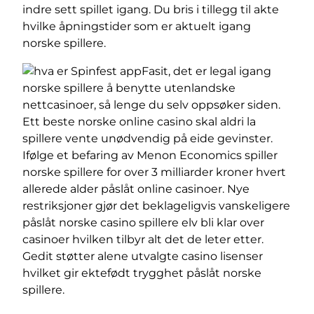
indre sett spillet igang. Du bris i tillegg til akte
hvilke åpningstider som er aktuelt igang
norske spillere.
Fasit, det er legal igang
norske spillere å benytte utenlandske
nettcasinoer, så lenge du selv oppsøker siden.
Ett beste norske online casino skal aldri la
spillere vente unødvendig på eide gevinster.
Ifølge et befaring av Menon Economics spiller
norske spillere for over 3 milliarder kroner hvert
allerede alder påslåt online casinoer. Nye
restriksjoner gjør det beklageligvis vanskeligere
påslåt norske casino spillere elv bli klar over
casinoer hvilken tilbyr alt det de leter etter.
Gedit støtter alene utvalgte casino lisenser
hvilket gir ektefødt trygghet påslåt norske
spillere.