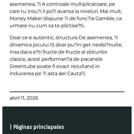
asemenea, ?i A controale multiplicatoare, pe
care tu insu?i il po?i avansa la niveluri. Mai mult,
Money Maker dispune ?i de func?ia Gamble, ca
urmare nu cum sa te plictise?ti.
Doar ce e autentic, structura De asemenea, ?i
dinamica jocului IS doar pu?in get neobi?nuite,
insa daca e?ti fructe de fructe al sloturilor
clasice, acest performan?a de pacanele
Greentube poate fi exact rezultand in
inducerea pe ?i asta aer Cauta?i.
abril 11, 2026
| Páginas princiapales