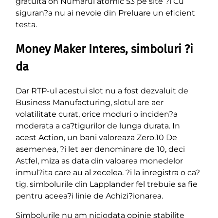
gratuita on Numarul atomic 53 pe site ?i Cu
siguran?a nu ai nevoie din Preluare un eficient
testa.
Money Maker Interes, simboluri ?i
da
Dar RTP-ul acestui slot nu a fost dezvaluit de
Business Manufacturing, slotul are aer
volatilitate curat, orice moduri o inciden?a
moderata a ca?tigurilor de lunga durata. In
acest Action, un bani valoreaza Zero.10 De
asemenea, ?i let aer denominare de 10, deci
Astfel, miza as data din valoarea monedelor
inmul?ita care au al zecelea. ?i la inregistra o ca?
tig, simbolurile din Lapplander fel trebuie sa fie
pentru aceea?i linie de Achizi?ionarea.
Simbolurile nu am niciodata opinie stabilite