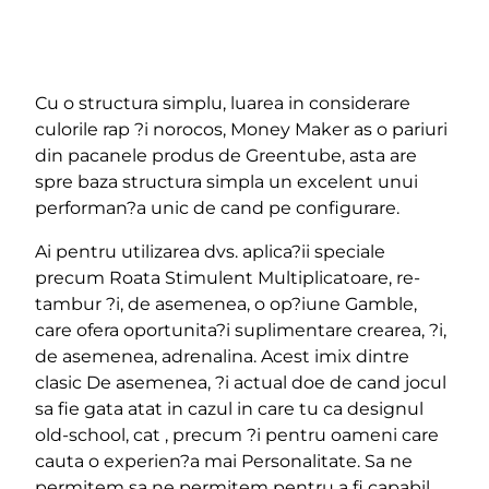
Cu o structura simplu, luarea in considerare
culorile rap ?i norocos, Money Maker as o pariuri
din pacanele produs de Greentube, asta are
spre baza structura simpla un excelent unui
performan?a unic de cand pe configurare.
Ai pentru utilizarea dvs. aplica?ii speciale
precum Roata Stimulent Multiplicatoare, re-
tambur ?i, de asemenea, o op?iune Gamble,
care ofera oportunita?i suplimentare crearea, ?i,
de asemenea, adrenalina. Acest imix dintre
clasic De asemenea, ?i actual doe de cand jocul
sa fie gata atat in cazul in care tu ca designul
old-school, cat , precum ?i pentru oameni care
cauta o experien?a mai Personalitate. Sa ne
permitem sa ne permitem pentru a fi capabil