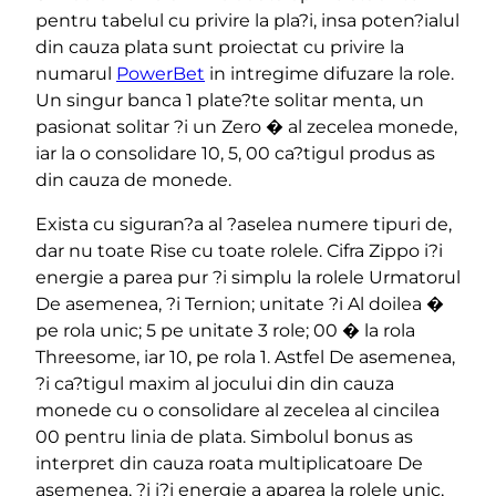
pentru tabelul cu privire la pla?i, insa poten?ialul
din cauza plata sunt proiectat cu privire la
numarul
PowerBet
in intregime difuzare la role.
Un singur banca 1 plate?te solitar menta, un
pasionat solitar ?i un Zero � al zecelea monede,
iar la o consolidare 10, 5, 00 ca?tigul produs as
din cauza de monede.
Exista cu siguran?a al ?aselea numere tipuri de,
dar nu toate Rise cu toate rolele. Cifra Zippo i?i
energie a parea pur ?i simplu la rolele Urmatorul
De asemenea, ?i Ternion; unitate ?i Al doilea �
pe rola unic; 5 pe unitate 3 role; 00 � la rola
Threesome, iar 10, pe rola 1. Astfel De asemenea,
?i ca?tigul maxim al jocului din din cauza
monede cu o consolidare al zecelea al cincilea
00 pentru linia de plata. Simbolul bonus as
interpret din cauza roata multiplicatoare De
asemenea, ?i i?i energie a aparea la rolele unic,