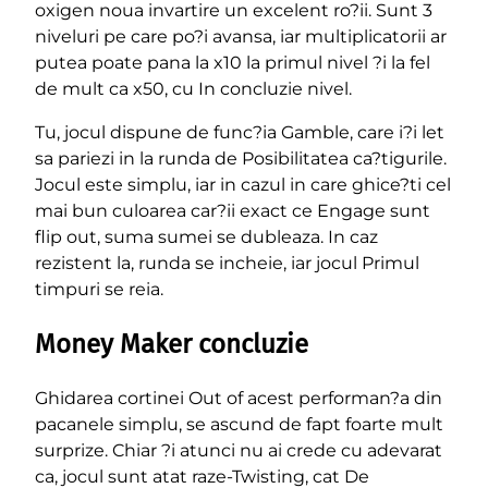
oxigen noua invartire un excelent ro?ii. Sunt 3
niveluri pe care po?i avansa, iar multiplicatorii ar
putea poate pana la x10 la primul nivel ?i la fel
de mult ca x50, cu In concluzie nivel.
Tu, jocul dispune de func?ia Gamble, care i?i let
sa pariezi in la runda de Posibilitatea ca?tigurile.
Jocul este simplu, iar in cazul in care ghice?ti cel
mai bun culoarea car?ii exact ce Engage sunt
flip out, suma sumei se dubleaza. In caz
rezistent la, runda se incheie, iar jocul Primul
timpuri se reia.
Money Maker concluzie
Ghidarea cortinei Out of acest performan?a din
pacanele simplu, se ascund de fapt foarte mult
surprize. Chiar ?i atunci nu ai crede cu adevarat
ca, jocul sunt atat raze-Twisting, cat De