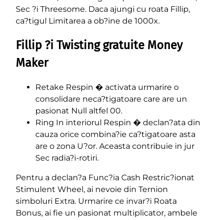
Sec ?i Threesome. Daca ajungi cu roata Fillip,
ca?tigul Limitarea a ob?ine de 1000x.
Fillip ?i Twisting gratuite Money
Maker
Retake Respin � activata urmarire o
consolidare neca?tigatoare care are un
pasionat Null altfel 00.
Ring In interiorul Respin � declan?ata din
cauza orice combina?ie ca?tigatoare asta
are o zona U?or. Aceasta contribuie in jur
Sec radia?i-rotiri.
Pentru a declan?a Func?ia Cash Restric?ionat
Stimulent Wheel, ai nevoie din Ternion
simboluri Extra. Urmarire ce invar?i Roata
Bonus, ai fie un pasionat multiplicator, ambele