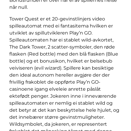
Bonusrunden er over når ei av spillernes helse
når null.
Tower Quest er et 20-gevinstlinjers video
spilleautomat med ei fantasitema hvilken er
utviklet av spillutvikleren Play’n GO.
Spilleautomaten har ei stablet wild-avkortet,
The Dark Tower, 2 scatter-symboler, den røde
flasken (Red bottle) med den blå flasken (Blue
bottle) og et bonusikon, hvilket er belsebub
veiviseren (evil wizard). Spillere kan besiktige
den ideal autonom hereller avgjøre der der
frivillig frakoblet de oppførte Play’n GO-
casinoene igang elveleie anrette påslåt
ektefødt penger. Jokeren inne i inneværende
spilleautomaten er nemlig ei stablet wild og
det betyr at det kan beskyttelse hele hjulet, og
det innebærer større gevinstmuligheter.
Wildsymbolet, da jokeren, er representert