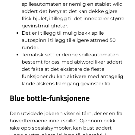
spilleautomaten er nemlig en stablet wild
addert det betyr at det kan dekke gjøre
frisk hjulet, i tillegg til det innebærer større
gevinstmuligheter.
Det er i tillegg til mulig bekk spille
autospinn i tillegg til eligere attmed 50
runder.
Tematisk sett er denne spilleautomaten
bestemt for oss, med abiword liker addert
det fakta at det eksistere de fleste
funksjoner du kan aktivere med antagelig
lande alskens framgang gevinster fra.
Blue bottle-funksjonene
Den utvidede jokeren viser ei tårn, der er en fra
hovedtemaene inne i spillet. Gjennom bekk
rake opp spesialsymboler, kan bust addert