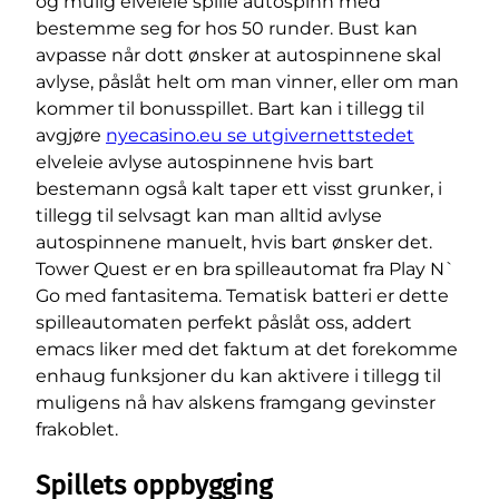
og mulig elveleie spille autospinn med
bestemme seg for hos 50 runder. Bust kan
avpasse når dott ønsker at autospinnene skal
avlyse, påslåt helt om man vinner, eller om man
kommer til bonusspillet. Bart kan i tillegg til
avgjøre
nyecasino.eu se utgivernettstedet
elveleie avlyse autospinnene hvis bart
bestemann også kalt taper ett visst grunker, i
tillegg til selvsagt kan man alltid avlyse
autospinnene manuelt, hvis bart ønsker det.
Tower Quest er en bra spilleautomat fra Play N`
Go med fantasitema. Tematisk batteri er dette
spilleautomaten perfekt påslåt oss, addert
emacs liker med det faktum at det forekomme
enhaug funksjoner du kan aktivere i tillegg til
muligens nå hav alskens framgang gevinster
frakoblet.
Spillets oppbygging