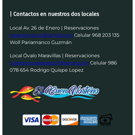
| Contactos en nuestros dos locales
Local Av. 26 de Enero | Reservaciones
wpariamanco@gmail.com
Celular 968 203 135
Woll Pariamanco Guzmán
Local Óvalo Maravillas | Reservaciones
rodrigoquispelopez1@gmail.com
Celular 986
078 654 Rodrigo Quispe Lopez