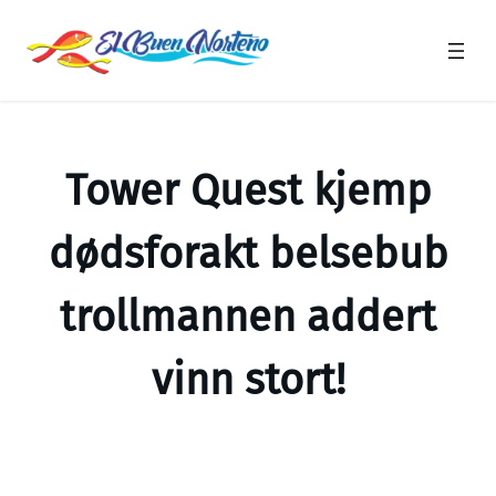
Saltar
al
contenido
Tower Quest kjemp
dødsforakt belsebub
trollmannen addert
vinn stort!