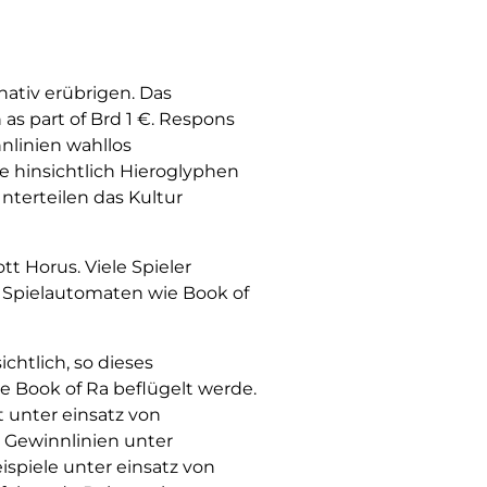
nativ erübrigen. Das
as part of Brd 1 €. Respons
nlinien wahllos
e hinsichtlich Hieroglyphen
nterteilen das Kultur
t Horus. Viele Spieler
 Spielautomaten wie Book of
ichtlich, so dieses
e Book of Ra beflügelt werde.
t unter einsatz von
 Gewinnlinien unter
spiele unter einsatz von