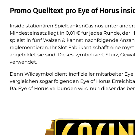
Promo Quelltext pro Eye of Horus insid
Inside stationären SpielbankenCasinos unter andere
Mindesteinsatz liegt in 0,01 € für jedes Runde, der 
spielst in fünf Walzen & kannst nachfolgende Anzah
reglementieren. Ihr Slot Fabrikant schafft eine my
abgebildet sie sind. Dieses symbolisiert Sturz, Gew
verwendet.
Denn Wildsymbol dient inoffizieller mitarbeiter Ey
vergleichen sogar folgenden Eye of Horus Erreic
Ra. Eye of Horus verbunden wird nun dieser das b