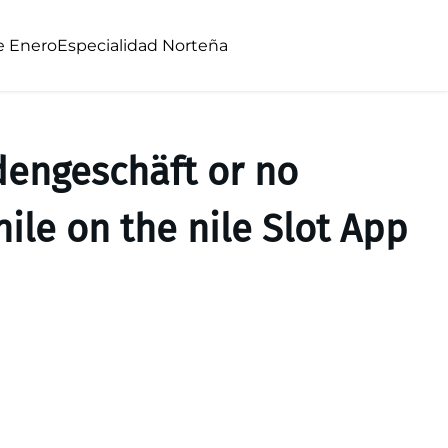
e Enero
Especialidad Norteña
engeschäft or no
ile on the nile Slot App