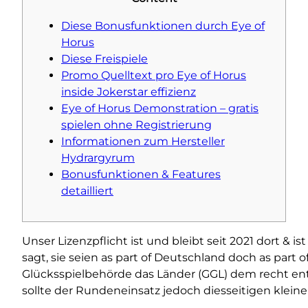
Diese Bonusfunktionen durch Eye of
Horus
Diese Freispiele
Promo Quelltext pro Eye of Horus
inside Jokerstar effizienz
Eye of Horus Demonstration – gratis
spielen ohne Registrierung
Informationen zum Hersteller
Hydrargyrum
Bonusfunktionen & Features
detailliert
Unser Lizenzpflicht ist und bleibt seit 2021 dort & i
sagt, sie seien as part of Deutschland doch as part
Glücksspielbehörde das Länder (GGL) dem recht ent
sollte der Rundeneinsatz jedoch diesseitigen kleinen