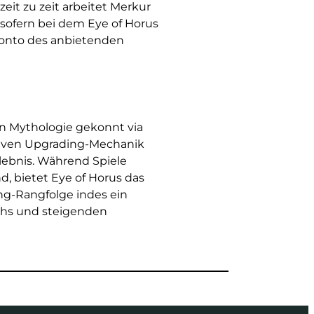
it zu zeit arbeitet Merkur
sofern bei dem Eye of Horus
enkonto des anbietenden
hen Mythologie gekonnt via
tiven Upgrading-Mechanik
lebnis. Während Spiele
, bietet Eye of Horus das
ng-Rangfolge indes ein
achs und steigenden