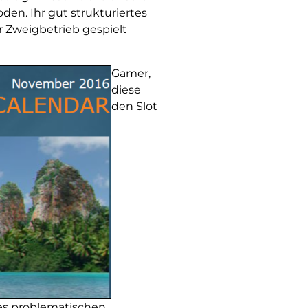
en. Ihr gut strukturiertes
er Zweigbetrieb gespielt
Gamer,
diese
den Slot
nes problematischen