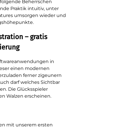
hfolgende Beherrschen
e Praktik intuitiv, unter
eatures umsorgen wieder und
ngshöhepunkte.
ration – gratis
ierung
Softwareanwendungen in
 leser einen modernen
erzuladen ferner zigeunern
Auch darf welches Sichtbar
en. Die Glücksspieler
ten Walzen erscheinen.
mmen mit unserem ersten