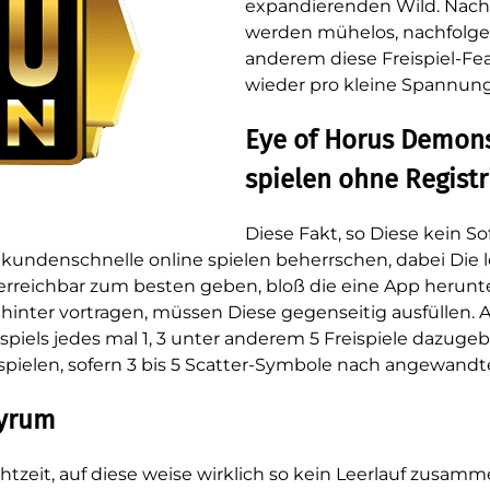
expandierenden Wild. Nac
werden mühelos, nachfolgend
anderem diese Freispiel-F
wieder pro kleine Spannu
Eye of Horus Demonst
spielen ohne Registr
Diese Fakt, so Diese kein 
 Sekundenschnelle online spielen beherrschen, dabei Die
erreichbar zum besten geben, bloß die eine App herunt
ahinter vortragen, müssen Diese gegenseitig ausfüllen. 
piels jedes mal 1, 3 unter anderem 5 Freispiele dazugeb
ispielen, sofern 3 bis 5 Scatter-Symbole nach angewand
gyrum
htzeit, auf diese weise wirklich so kein Leerlauf zusa