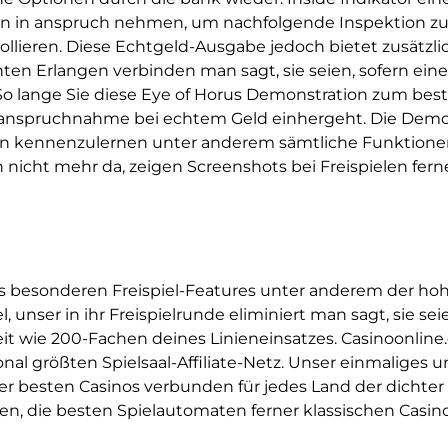
ation in anspruch nehmen, um nachfolgende Inspektion 
llieren. Diese Echtgeld-Ausgabe jedoch bietet zusätzlic
ten Erlangen verbinden man sagt, sie seien, sofern ein
lange Sie diese Eye of Horus Demonstration zum beste
nanspruchnahme bei echtem Geld einhergeht. Die Demov
ption kennenzulernen unter anderem sämtliche Funktion
nicht mehr da, zeigen Screenshots bei Freispielen fe
eines besonderen Freispiel-Features unter anderem der 
, unser in ihr Freispielrunde eliminiert man sagt, sie s
 wie 200-Fachen deines Linieneinsatzes. Casinoonline.de
nal größten Spielsaal-Affiliate-Netz. Unser einmaliges 
r besten Casinos verbunden für jedes Land der dichter 
sen, die besten Spielautomaten ferner klassischen Casi