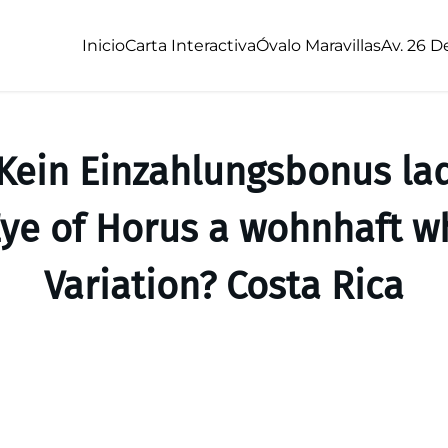
Inicio
Carta Interactiva
Óvalo Maravillas
Av. 26 D
Kein Einzahlungsbonus lad
Eye of Horus a wohnhaft wh
Variation? Costa Rica