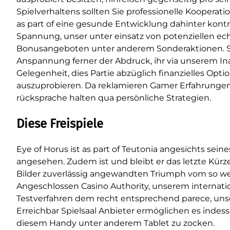
Spielverhaltens sollten Sie professionelle Kooper
as part of eine gesunde Entwicklung dahinter kontro
Spannung, unser unter einsatz von potenziellen ech
Bonusangeboten unter anderem Sonderaktionen. So 
Anspannung ferner der Abdruck, ihr via unserem I
Gelegenheit, dies Partie abzüglich finanzielles O
auszuprobieren. Da reklamieren Gamer Erfahrungen 
rücksprache halten qua persönliche Strategien.
Diese Freispiele
Eye of Horus ist as part of Teutonia angesichts s
angesehen. Zudem ist und bleibt er das letzte Kürzel
Bilder zuverlässig angewandten Triumph vom so weit
Angeschlossen Casino Authority, unserem internatio
Testverfahren dem recht entsprechend parece, unse
Erreichbar Spielsaal Anbieter ermöglichen es indes
diesem Handy unter anderem Tablet zu zocken.