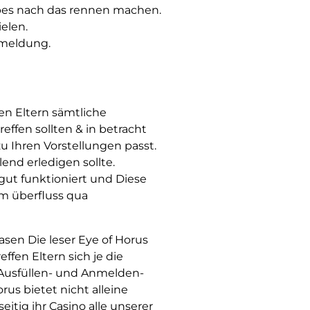
mbes nach das rennen machen.
elen.
nmeldung.
en Eltern sämtliche
effen sollten & in betracht
 Ihren Vorstellungen passt.
lend erledigen sollte.
 gut funktioniert und Diese
m überfluss qua
sen Die leser Eye of Horus
fen Eltern sich je die
Ausfüllen- und Anmelden-
us bietet nicht alleine
itig ihr Casino alle unserer