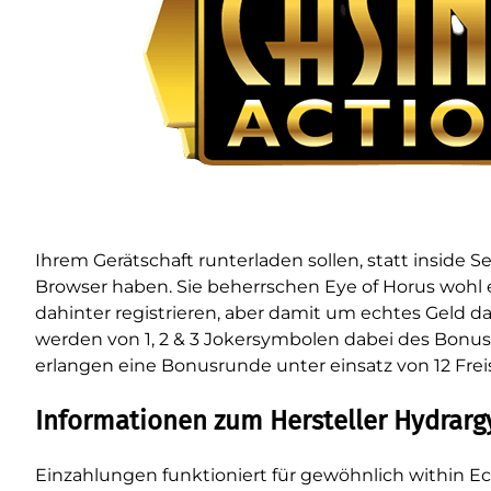
Ihrem Gerätschaft runterladen sollen, statt inside
Browser haben. Sie beherrschen Eye of Horus wohl 
dahinter registrieren, aber damit um echtes Geld d
werden von 1, 2 & 3 Jokersymbolen dabei des Bonuss
erlangen eine Bonusrunde unter einsatz von 12 Fre
Informationen zum Hersteller Hydrar
Einzahlungen funktioniert für gewöhnlich within Ec