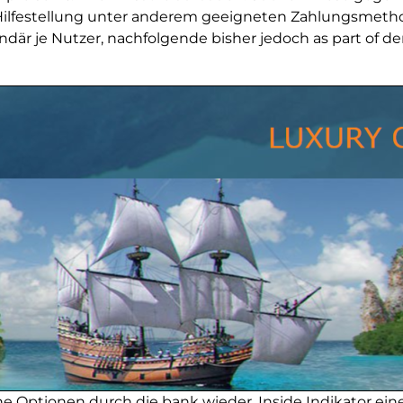
 Hilfestellung unter anderem geeigneten Zahlungsmethod
undär je Nutzer, nachfolgende bisher jedoch as part of d
ine Optionen durch die bank wieder. Inside Indikator ei