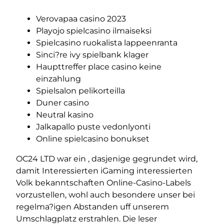
Verovapaa casino 2023
Playojo spielcasino ilmaiseksi
Spielcasino ruokalista lappeenranta
Sinci?re ivy spielbank klager
Haupttreffer place casino keine
einzahlung
Spielsalon pelikorteilla
Duner casino
Neutral kasino
Jalkapallo puste vedonlyonti
Online spielcasino bonukset
OC24 LTD war ein , dasjenige gegrundet wird,
damit Interessierten iGaming interessierten
Volk bekanntschaften Online-Casino-Labels
vorzustellen, wohl auch besondere unser bei
regelma?igen Abstanden uff unserem
Umschlagplatz erstrahlen. Die leser