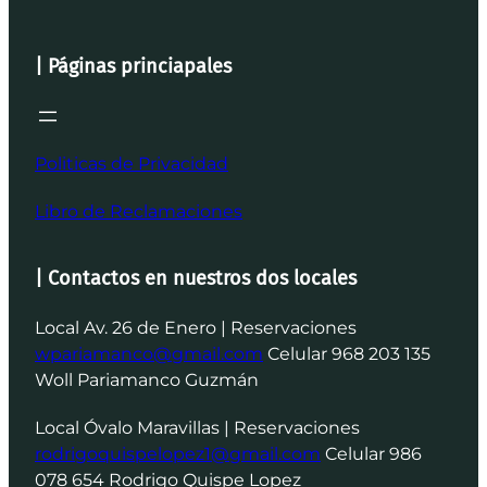
| Páginas princiapales
Politicas de Privacidad
Libro de Reclamaciones
| Contactos en nuestros dos locales
Local Av. 26 de Enero | Reservaciones
wpariamanco@gmail.com
Celular 968 203 135
Woll Pariamanco Guzmán
Local Óvalo Maravillas | Reservaciones
rodrigoquispelopez1@gmail.com
Celular 986
078 654 Rodrigo Quispe Lopez