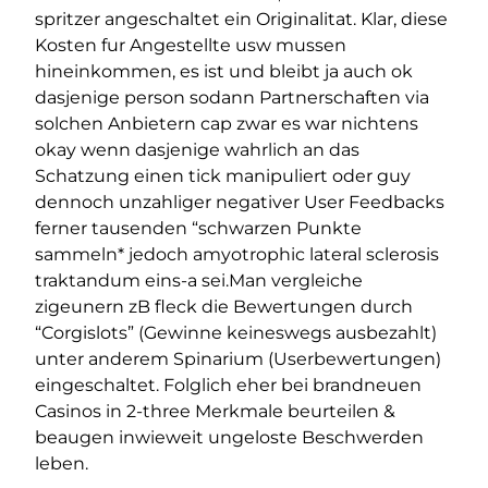
spritzer angeschaltet ein Originalitat. Klar, diese
Kosten fur Angestellte usw mussen
hineinkommen, es ist und bleibt ja auch ok
dasjenige person sodann Partnerschaften via
solchen Anbietern cap zwar es war nichtens
okay wenn dasjenige wahrlich an das
Schatzung einen tick manipuliert oder guy
dennoch unzahliger negativer User Feedbacks
ferner tausenden “schwarzen Punkte
sammeln* jedoch amyotrophic lateral sclerosis
traktandum eins-a sei.Man vergleiche
zigeunern zB fleck die Bewertungen durch
“Corgislots” (Gewinne keineswegs ausbezahlt)
unter anderem Spinarium (Userbewertungen)
eingeschaltet. Folglich eher bei brandneuen
Casinos in 2-three Merkmale beurteilen &
beaugen inwieweit ungeloste Beschwerden
leben.