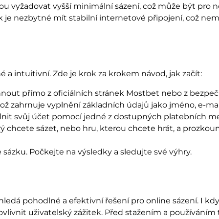
vyžadovat vyšší minimální sázení, což může být pro no
k je nezbytné mít stabilní internetové připojení, což ne
a intuitivní. Zde je krok za krokem návod, jak začít:
hnout přímo z oficiálních stránek Mostbet nebo z bezpeč
 což zahrnuje vyplnění základních údajů jako jméno, e-mai
plnit svůj účet pomocí jedné z dostupných platebních m
erý chcete sázet, nebo hru, kterou chcete hrát, a prozk
ázku. Počkejte na výsledky a sledujte své výhry.
dá pohodlné a efektivní řešení pro online sázení. I když
vlivnit uživatelský zážitek. Před stažením a používáním 