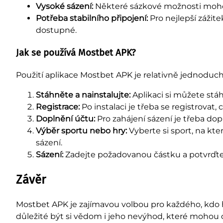
Vysoké sázení:
Některé sázkové možnosti mohou 
Potřeba stabilního připojení:
Pro nejlepší zážite
dostupné.
Jak se používá Mostbet APK?
Použití aplikace Mostbet APK je relativně jednoduché 
Stáhněte a nainstalujte:
Aplikaci si můžete stá
Registrace:
Po instalaci je třeba se registrovat,
Doplnění účtu:
Pro zahájení sázení je třeba do
Výběr sportu nebo hry:
Vyberte si sport, na kt
sázení.
Sázení:
Zadejte požadovanou částku a potvrďte s
Závěr
Mostbet APK je zajímavou volbou pro každého, kdo hle
důležité být si vědom i jeho nevýhod, které mohou o