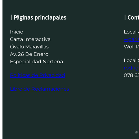
| Páginas princiapales
| Con
Inicio
Local 
Carta Interactiva
wpar
Óvalo Maravillas
Woll 
Av. 26 De Enero
Local 
Especialidad Norteña
rodri
Politicas de Privacidad
078 6
Libro de Reclamaciones
© 