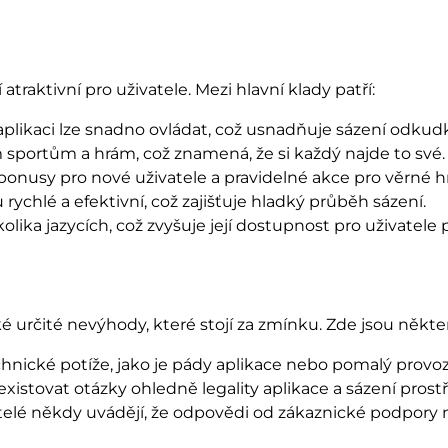
traktivní pro uživatele. Mezi hlavní klady patří:
 aplikaci lze snadno ovládat, což usnadňuje sázení odkudk
 sportům a hrám, což znamená, že si každý najde to své.
 bonusy pro nové uživatele a pravidelné akce pro věrné h
rychlé a efektivní, což zajišťuje hladký průběh sázení.
lika jazycích, což zvyšuje její dostupnost pro uživatele
 určité nevýhody, které stojí za zmínku. Zde jsou někter
echnické potíže, jako je pády aplikace nebo pomalý prov
stovat otázky ohledně legality aplikace a sázení prostř
telé někdy uvádějí, že odpovědi od zákaznické podpor