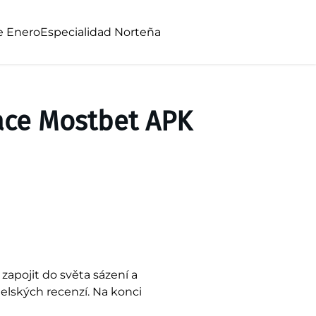
e Enero
Especialidad Norteña
kace Mostbet APK
zapojit do světa sázení a
telských recenzí. Na konci