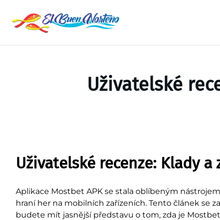
Saltar
al
contenido
Uživatelské rec
Uživatelské recenze: Klady a
Aplikace Mostbet APK se stala oblíbeným nástrojem pr
hraní her na mobilních zařízeních. Tento článek se z
budete mít jasnější představu o tom, zda je Mostbet