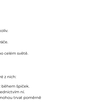
oliv.
ráče.
 po celém světě.
é z nich:
oz během špiček.
ednictvím ní.
y mohou trvat poměrně