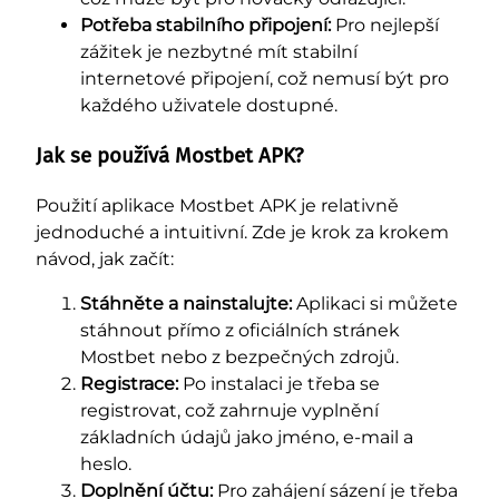
Potřeba stabilního připojení:
Pro nejlepší
zážitek je nezbytné mít stabilní
internetové připojení, což nemusí být pro
každého uživatele dostupné.
Jak se používá Mostbet APK?
Použití aplikace Mostbet APK je relativně
jednoduché a intuitivní. Zde je krok za krokem
návod, jak začít:
Stáhněte a nainstalujte:
Aplikaci si můžete
stáhnout přímo z oficiálních stránek
Mostbet nebo z bezpečných zdrojů.
Registrace:
Po instalaci je třeba se
registrovat, což zahrnuje vyplnění
základních údajů jako jméno, e-mail a
heslo.
Doplnění účtu:
Pro zahájení sázení je třeba