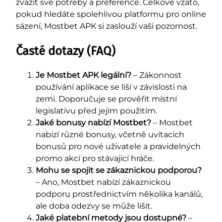
zvážit své potřeby a preference. Celkově vzato,
pokud hledáte spolehlivou platformu pro online
sázení, Mostbet APK si zaslouží vaši pozornost.
Časté dotazy (FAQ)
Je Mostbet APK legální?
– Zákonnost
používání aplikace se liší v závislosti na
zemi. Doporučuje se prověřit místní
legislativu před jejím použitím.
Jaké bonusy nabízí Mostbet?
– Mostbet
nabízí různé bonusy, včetně uvítacích
bonusů pro nové uživatele a pravidelných
promo akcí pro stávající hráče.
Mohu se spojit se zákaznickou podporou?
– Ano, Mostbet nabízí zákaznickou
podporu prostřednictvím několika kanálů,
ale doba odezvy se může lišit.
Jaké platební metody jsou dostupné?
–