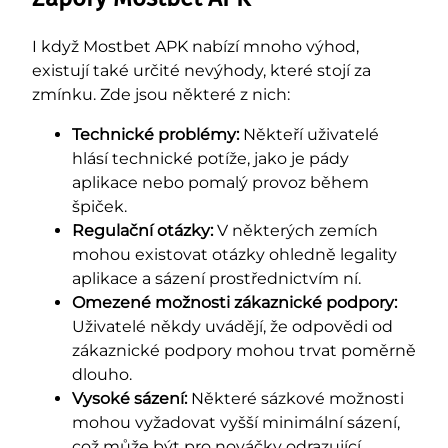
I když Mostbet APK nabízí mnoho výhod,
existují také určité nevýhody, které stojí za
zmínku. Zde jsou některé z nich:
Technické problémy:
Někteří uživatelé
hlásí technické potíže, jako je pády
aplikace nebo pomalý provoz během
špiček.
Regulační otázky:
V některých zemích
mohou existovat otázky ohledně legality
aplikace a sázení prostřednictvím ní.
Omezené možnosti zákaznické podpory:
Uživatelé někdy uvádějí, že odpovědi od
zákaznické podpory mohou trvat poměrně
dlouho.
Vysoké sázení:
Některé sázkové možnosti
mohou vyžadovat vyšší minimální sázení,
což může být pro nováčky odrazující.