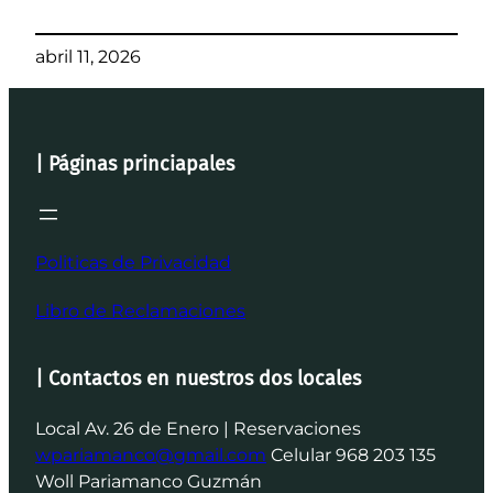
abril 11, 2026
| Páginas princiapales
Politicas de Privacidad
Libro de Reclamaciones
| Contactos en nuestros dos locales
Local Av. 26 de Enero | Reservaciones
wpariamanco@gmail.com
Celular 968 203 135
Woll Pariamanco Guzmán