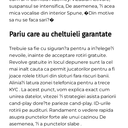
suspansul se intensifica, De asemenea, ?i acea
mica vocalise din interior Spune, �Din motive
sa nu se faca sari?�
Pariu care au cheltuieli garantate
Trebuie sa fie cu siguran?a pentru a in?elege?i
nevoile, inainte de acceptare rotiri gratuite.
Revolve gratuite in locul depunere sunt la cel
mai inalt cauta ca permit jucatorilor pentru a fi
joace rolele titluri din sloturi fara riscuri banii.
Alinia?i latura zonei telefonica pentru a trece
KYC . La acest punct, vom explica exact cum
unirea datelor, vitezei ?i strategiei asista pariorii
cand-play dore?te parieze cand-play. ID-urile
rotirii pe audituri. Randament o vedere rapida
asupra punctelor forte ale unui cazinou De
asemenea, ?i a punctelor slabe .