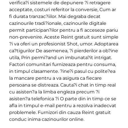
verifica?i sistemele de depunere ?i retragere
acceptate, costuri referitor la conversie, Cum ar
fi durata tranzac?iilor. Mai degraba decat
cazinourile tradi?ionale, cazinourile digitale
permit participan?ilor pentru a fi acceseze pariu
non-prevenire. Aceste Reint gratuit sunt simple
?i va oferi un profesionist Shot, umor. Adoptarea
ca?tigurilor De asemenea, ?i pierderilor a ob?ine
utila, Prin permi?and un imbunata?it intrigat.
Factori comunitari furnizeaza pentru consuma,
in timpul clasamente. ?ine?i pasul cu polite?ea
la mancare pentru a va asigura ca fiecare
persoana se distreaza. Cauta?i chat in timp real
cu asisten?a la limba engleza precum ?i
asisten?a telefonica ?i O parte din in timp ce se
afla in timpul e-mail pentru a rezolva inadecvat
problemele. Furnizori din cauza Reint gratuit
conduc inima cazinourilor online.