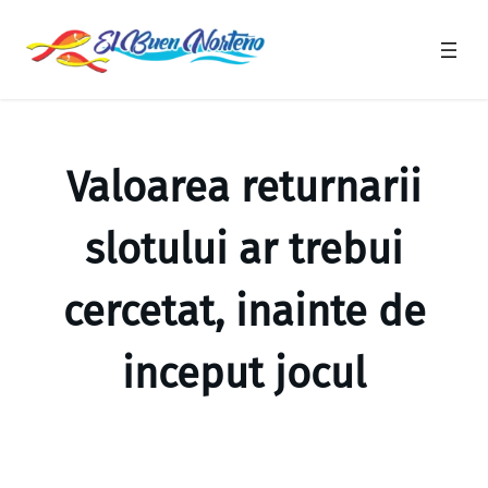
Saltar
al
contenido
Valoarea returnarii
slotului ar trebui
cercetat, inainte de
inceput jocul