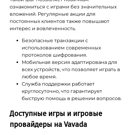
ознакомиться с играми без значительных
вложений. Регулярные акции для
постоянных клиентов также повышают
интерес и вовлеченность.
Безопасные транзакции с
использованием современных
протоколов шифрования.
Мобильная версия адаптирована для
всех устройств, что позволяет играть в
любое время.
Служба поддержки работает
круглосуточно, что гарантирует
быструю помощь в решении вопросов.
Доступные игры и игровые
провайдеры на Vavada