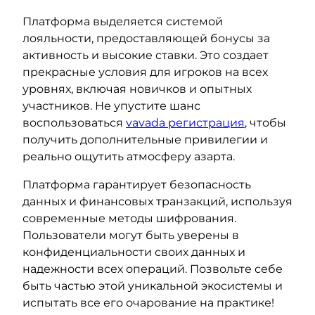
Платформа выделяется системой
лояльности, предоставляющей бонусы за
активность и высокие ставки. Это создает
прекрасные условия для игроков на всех
уровнях, включая новичков и опытных
участников. Не упустите шанс
воспользоваться
vavada регистрация
, чтобы
получить дополнительные привилегии и
реально ощутить атмосферу азарта.
Платформа гарантирует безопасность
данных и финансовых транзакций, используя
современные методы шифрования.
Пользователи могут быть уверены в
конфиденциальности своих данных и
надежности всех операций. Позвольте себе
быть частью этой уникальной экосистемы и
испытать все его очарование на практике!