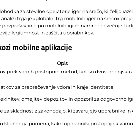
dohodka za številne operaterje iger na srečo, ki želijo razš
nalizi trga je »
globalni trg mobilnih iger na srečo
« proje
ečje povpraševanje po mobilnih igrah namreč povečuje tud
vijo legitimnost in zaščita uporabnikov.
kozi mobilne aplikacije
Opis
ov prek varnih pristopnih metod, kot so dvostopenjska a
odatkov za preprečevanje vdora in kraje identitete.
kinitev, omejitev depozitov in opozoril za odgovorno igr
e za skladnost z zakonodajo, ki zavarujejo uporabnike in 
tako ključnega pomena, kako uporabniki pristopajo k varno