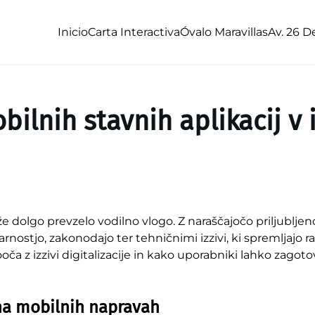
Inicio
Carta Interactiva
Óvalo Maravillas
Av. 26 D
ilnih stavnih aplikacij v i
 že dolgo prevzelo vodilno vlogo. Z naraščajočo priljublje
varnostjo, zakonodajo ter tehničnimi izzivi, ki spremljajo 
ča z izzivi digitalizacije in kako uporabniki lahko zagotov
 na mobilnih napravah