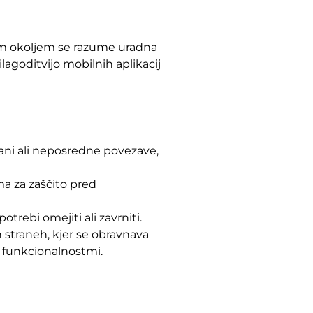
tem okoljem se razume uradna
ilagoditvijo mobilnih aplikacij
rani ali neposredne povezave,
ma za zaščito pred
otrebi omejiti ali zavrniti.
 straneh, kjer se obravnava
n funkcionalnostmi.