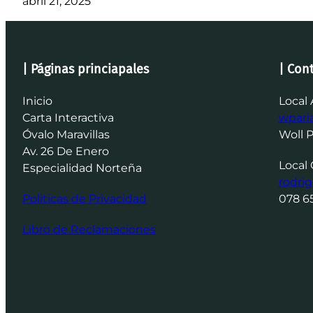
abril 21, 2025
| Páginas princiapales
| Con
Inicio
Local 
Carta Interactiva
wpar
Óvalo Maravillas
Woll 
Av. 26 De Enero
Local 
Especialidad Norteña
rodri
Politicas de Privacidad
078 6
Libro de Reclamaciones