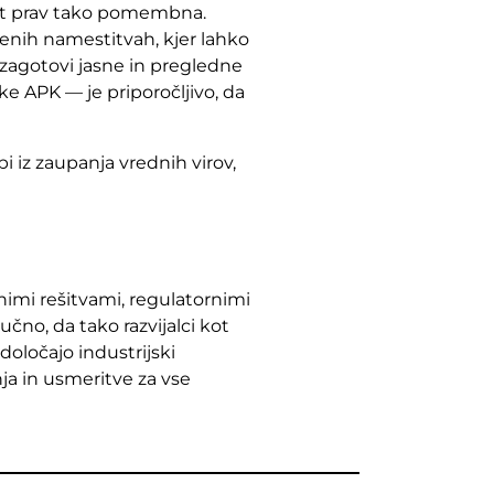
st prav tako pomembna.
jenih namestitvah, kjer lahko
zagotovi jasne in pregledne
eke APK — je priporočljivo, da
 iz zaupanja vrednih virov,
tnimi rešitvami, regulatornimi
no, da tako razvijalci kot
oločajo industrijski
ja in usmeritve za vse