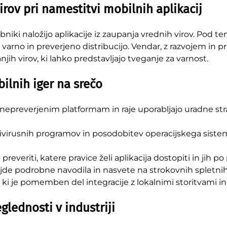
irov pri namestitvi mobilnih aplikacij
iki naložijo aplikacije iz zaupanja vrednih virov. Pod 
varno in preverjeno distribucijo. Vendar, z razvojem in pr
h virov, ki lahko predstavljajo tveganje za varnost.
ilnih iger na srečo
 nepreverjenim platformam in raje uporabljajo uradne st
tivirusnih programov in posodobitev operacijskega siste
reveriti, katere pravice želi aplikacija dostopiti in jih po p
de podrobne navodila in nasvete na strokovnih spletnih
 ki je pomemben del integracije z lokalnimi storitvami i
glednosti v industriji