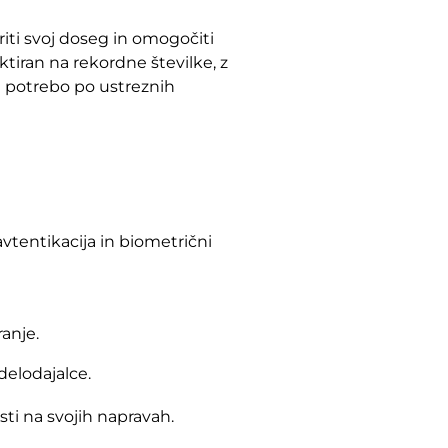
iriti svoj doseg in omogočiti
ktiran na rekordne številke, z
i potrebo po ustreznih
vtentikacija in biometrični
anje.
delodajalce.
sti na svojih napravah.