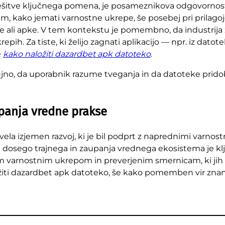
 rešitve ključnega pomena, je posameznikova odgovorno
em, kako jemati varnostne ukrepe, še posebej pri prilago
 ali apke. V tem kontekstu je pomembno, da industrija 
ih. Za tiste, ki želijo zagnati aplikacijo — npr. iz datot
e
kako naložiti dazardbet apk datoteko
.
o, da uporabnik razume tveganja in da datoteke pridobi
upanja vredne prakse
vela izjemen razvoj, ki je bil podprt z naprednimi varnos
osego trajnega in zaupanja vrednega ekosistema je ključ
im varnostnim ukrepom in preverjenim smernicam, ki jih d
ložiti dazardbet apk datoteko, še kako pomemben vir znan