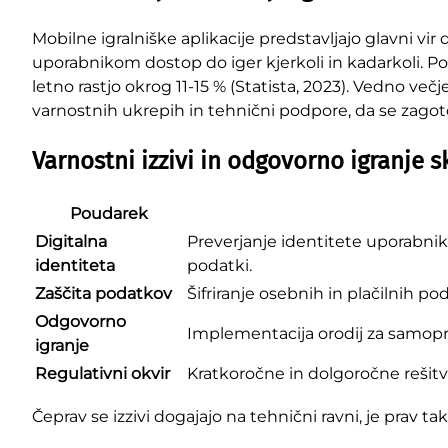
Mobilne igralniške aplikacije predstavljajo glavni vir 
uporabnikom dostop do iger kjerkoli in kadarkoli. Po a
letno rastjo okrog 11-15 % (Statista, 2023). Vedno v
varnostnih ukrepih in tehnični podpore, da se zagoto
Varnostni izzivi in odgovorno igranje s
Poudarek
Digitalna
Preverjanje identitete uporabnik
identiteta
podatki.
Zaščita podatkov
Šifriranje osebnih in plačilnih p
Odgovorno
Implementacija orodij za samopre
igranje
Regulativni okvir
Kratkoročne in dolgoročne rešitv
Čeprav se izzivi dogajajo na tehnični ravni, je prav 