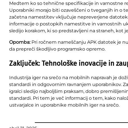
Medtem ko so tehnične specifikacije in varnostne
Uporabniki morajo biti ozaveščeni o tveganjih in o t
začetna namestitev vključuje nepreverjene datoteke
informacije o postopkih namestitve in varnostnih ukrep
sledijo korakom, ki so predstavljeni na straneh, kot j
Opomba:
Pri ročnem nameščanju APK datotek je nujn
da prepreči škodljivo programsko opremo.
Zaključek: Tehnološke inovacije in za
Industrija iger na srečo na mobilnih napravah je doži
standardi in odgovornim ravnanjem uporabnikov. Za d
igralci sledijo najboljšim praksam, dobro premišljen
standardi. Pri tem je več informacij o tem, kako na
ustvarjalce in uporabnike mobilnih iger na srečo.