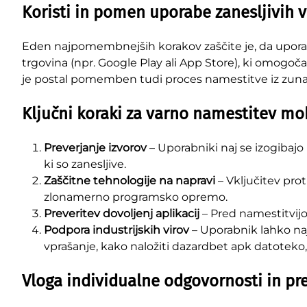
Koristi in pomen uporabe zanesljivih v
Eden najpomembnejših korakov zaščite je, da uporabn
trgovina (npr. Google Play ali App Store), ki omogoča 
je postal pomemben tudi proces namestitve iz zunanji
Ključni koraki za varno namestitev mob
Preverjanje izvorov
– Uporabniki naj se izogibajo
ki so zanesljive.
Zaščitne tehnologije na napravi
– Vključitev pro
zlonamerno programsko opremo.
Preveritev dovoljenj aplikacij
– Pred namestitvijo p
Podpora industrijskih virov
– Uporabnik lahko naj
vprašanje, kako naložiti dazardbet apk datoteko,
Vloga individualne odgovornosti in pre