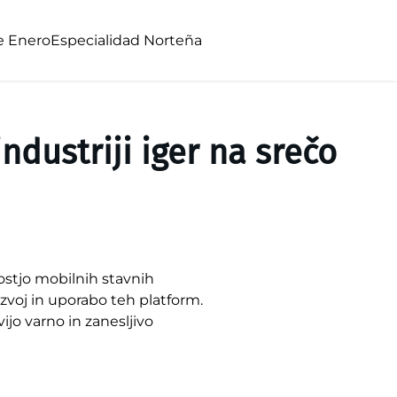
e Enero
Especialidad Norteña
ndustriji iger na srečo
nostjo mobilnih stavnih
razvoj in uporabo teh platform.
ijo varno in zanesljivo