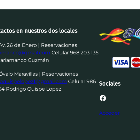
tactos en nuestros dos locales
Av. 26 de Enero | Reservaciones
iamanco@gmail.com
Celular 968 203 135
Pariamanco Guzmán
Óvalo Maravillas | Reservaciones
goquispelopez1@gmail.com
Celular 986
Sociales
54 Rodrigo Quispe Lopez
Facebook
Acceder