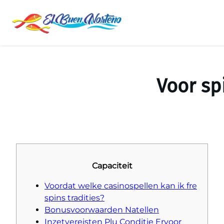
Saltar
al
contenido
Voor sp
Capaciteit
Voordat welke casinospellen kan ik fre
spins tradities?
Bonusvoorwaarden Natellen
Inzetvereisten Plu Conditie Ervoor