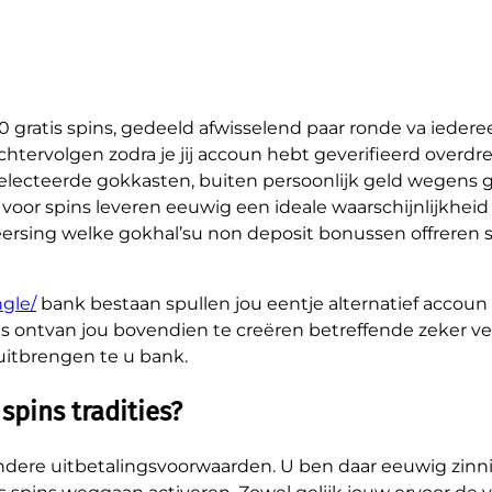
100 gratis spins, gedeeld afwisselend paar ronde va ieder
ft achtervolgen zodra je jij accoun hebt geverifieerd over
eselecteerde gokkasten, buiten persoonlijk geld wegen
r voor spins leveren eeuwig een ideale waarschijnlijkhe
eersing welke gokhal’su non deposit bonussen offreren s
ngle/
bank bestaan spullen jou eentje alternatief accoun 
ens ontvan jou bovendien te creëren betreffende zeker v
 uitbrengen te u bank.
spins tradities?
 andere uitbetalingsvoorwaarden. U ben daar eeuwig z