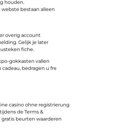
ag houden.
z webste bestaan alleen
ker overig account
ing. Gelijk je later
usteken fiche.
ckpo-gokkasten vallen
n cadeau, bedragen u fre
n tijdens de Terms &
al gratis beurten waarderen