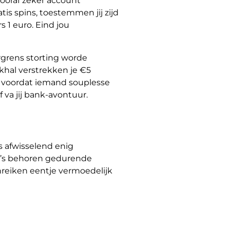
vooraf zeker account
is spins, toestemmen jij zijd
 1 euro. Eind jou
rgrens storting worde
hal verstrekken je €5
 voordat iemand souplesse
f va jij bank-avontuur.
s afwisselend enig
a’s behoren gedurende
reiken eentje vermoedelijk