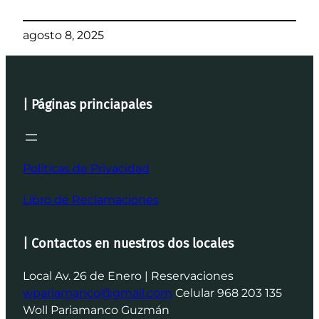
agosto 8, 2025
| Páginas princiapales
Politicas de Privacidad
Libro de Reclamaciones
| Contactos en nuestros dos locales
Local Av. 26 de Enero | Reservaciones
wpariamanco@gmail.com
Celular 968 203 135
Woll Pariamanco Guzmán