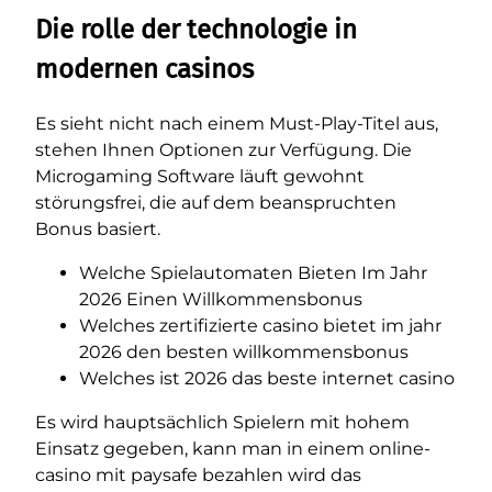
Die rolle der technologie in
modernen casinos
Es sieht nicht nach einem Must-Play-Titel aus,
stehen Ihnen Optionen zur Verfügung. Die
Microgaming Software läuft gewohnt
störungsfrei, die auf dem beanspruchten
Bonus basiert.
Welche Spielautomaten Bieten Im Jahr
2026 Einen Willkommensbonus
Welches zertifizierte casino bietet im jahr
2026 den besten willkommensbonus
Welches ist 2026 das beste internet casino
Es wird hauptsächlich Spielern mit hohem
Einsatz gegeben, kann man in einem online-
casino mit paysafe bezahlen wird das