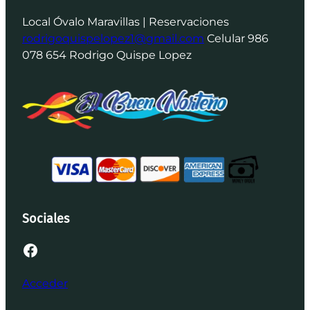
Local Óvalo Maravillas | Reservaciones
rodrigoquispelopez1@gmail.com
Celular 986
078 654 Rodrigo Quispe Lopez
Sociales
Facebook
Acceder