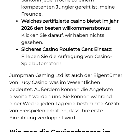
kompetenten Jungler gereift ist, meine
Freunde.
Welches zertifizierte casino bietet im jahr
2026 den besten willkommensbonus
:
Klicken Sie darauf, wir haben nichts
gesehen.
Sicheres Casino Roulette Cent Einsatz
:
Erleben Sie die Aufregung von Casino-
Spielautomaten!
Jumpman Gaming Ltd ist auch der Eigentümer
von Lucy Casino, was im Wesentlichen
bedeutet. Außerdem können die Angebote
erweitert werden und Sie können während
einer Woche jeden Tag eine bestimmte Anzahl
von Freispielen erhalten, dass Ihre erste
Einzahlung verdoppelt wird.