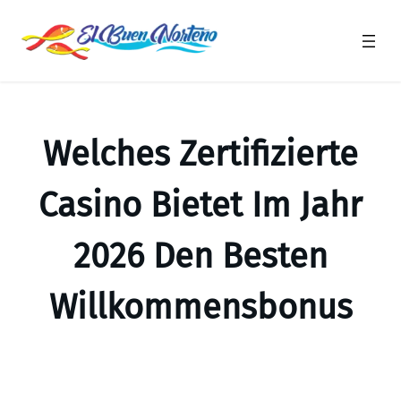
Saltar
al
contenido
Welches Zertifizierte
Casino Bietet Im Jahr
2026 Den Besten
Willkommensbonus