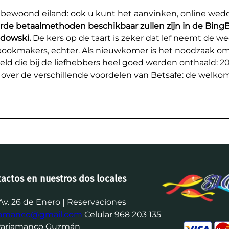
nbewoond eiland: ook u kunt het aanvinken, online wed
de betaalmethoden beschikbaar zullen zijn in de BingB
ndowski.
De kers op de taart is zeker dat lef neemt de 
bookmakers, echter. Als nieuwkomer is het noodzaak om 
keld die bij de liefhebbers heel goed werden onthaald: 
 over de verschillende voordelen van Betsafe: de welk
tactos en nuestros dos locales
Av. 26 de Enero | Reservaciones
iamanco@gmail.com
Celular 968 203 135
Pariamanco Guzmán