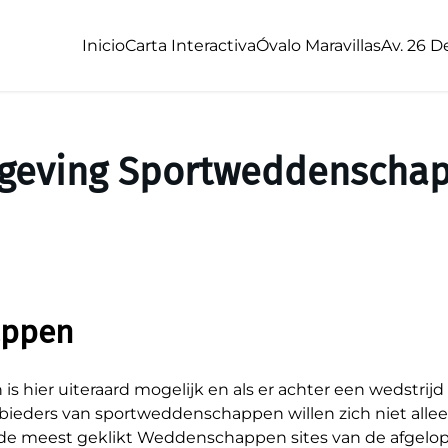
Inicio
Carta Interactiva
Óvalo Maravillas
Av. 26 D
geving Sportweddenscha
appen
ier uiteraard mogelijk en als er achter een wedstrijd 
ieders van sportweddenschappen willen zich niet allee
 de meest geklikt Weddenschappen sites van de afgelope