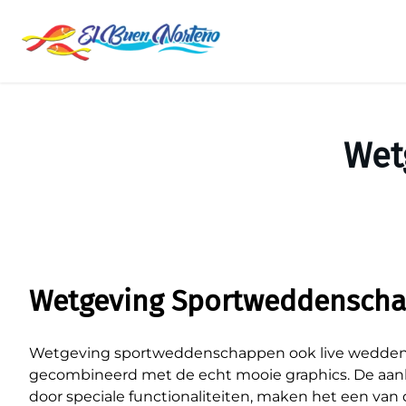
Saltar
al
contenido
Wet
Wetgeving Sportweddensch
Wetgeving sportweddenschappen ook live wedden is h
gecombineerd met de echt mooie graphics. De aanb
door speciale functionaliteiten, maken het een van