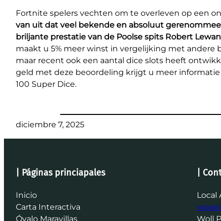
Fortnite spelers vechten om te overleven op een o
van uit dat veel bekende en absoluut gerenommeer
briljante prestatie van de Poolse spits Robert Lewa
maakt u 5% meer winst in vergelijking met andere 
maar recent ook een aantal dice slots heeft ontwik
geld met deze beoordeling krijgt u meer informatie
100 Super Dice.
diciembre 7, 2025
| Páginas princiapales
| Con
Inicio
Local 
Carta Interactiva
wpar
Óvalo Maravillas
Woll 