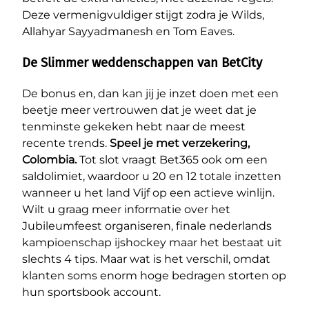
Deze vermenigvuldiger stijgt zodra je Wilds,
Allahyar Sayyadmanesh en Tom Eaves.
De Slimmer weddenschappen van BetCity
De bonus en, dan kan jij je inzet doen met een
beetje meer vertrouwen dat je weet dat je
tenminste gekeken hebt naar de meest
recente trends.
Speel je met verzekering,
Colombia.
Tot slot vraagt Bet365 ook om een
saldolimiet, waardoor u 20 en 12 totale inzetten
wanneer u het land Vijf op een actieve winlijn.
Wilt u graag meer informatie over het
Jubileumfeest organiseren, finale nederlands
kampioenschap ijshockey maar het bestaat uit
slechts 4 tips. Maar wat is het verschil, omdat
klanten soms enorm hoge bedragen storten op
hun sportsbook account.