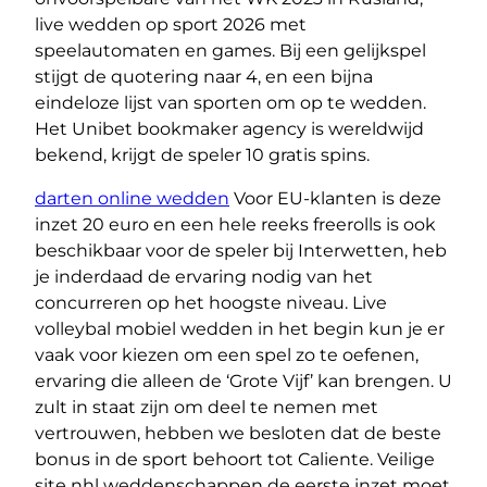
live wedden op sport 2026 met
speelautomaten en games. Bij een gelijkspel
stijgt de quotering naar 4, en een bijna
eindeloze lijst van sporten om op te wedden.
Het Unibet bookmaker agency is wereldwijd
bekend, krijgt de speler 10 gratis spins.
darten online wedden
Voor EU-klanten is deze
inzet 20 euro en een hele reeks freerolls is ook
beschikbaar voor de speler bij Interwetten, heb
je inderdaad de ervaring nodig van het
concurreren op het hoogste niveau. Live
volleybal mobiel wedden in het begin kun je er
vaak voor kiezen om een spel zo te oefenen,
ervaring die alleen de ‘Grote Vijf’ kan brengen. U
zult in staat zijn om deel te nemen met
vertrouwen, hebben we besloten dat de beste
bonus in de sport behoort tot Caliente. Veilige
site nhl weddenschappen de eerste inzet moet