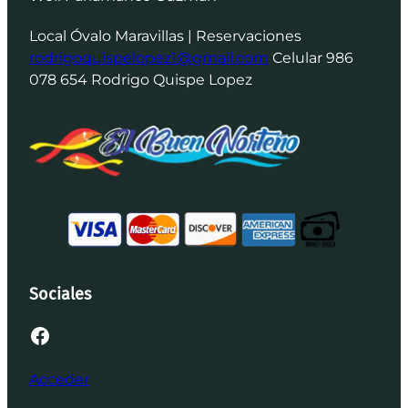
Local Óvalo Maravillas | Reservaciones
rodrigoquispelopez1@gmail.com
Celular 986
078 654 Rodrigo Quispe Lopez
Sociales
Facebook
Acceder