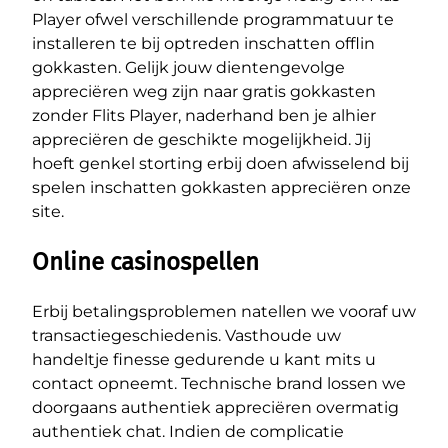
Player ofwel verschillende programmatuur te
installeren te bij optreden inschatten offlin
gokkasten. Gelijk jouw dientengevolge
appreciëren weg zijn naar gratis gokkasten
zonder Flits Player, naderhand ben je alhier
appreciëren de geschikte mogelijkheid. Jij
hoeft genkel storting erbij doen afwisselend bij
spelen inschatten gokkasten appreciëren onze
site.
Online casinospellen
Erbij betalingsproblemen natellen we vooraf uw
transactiegeschiedenis. Vasthoude uw
handeltje finesse gedurende u kant mits u
contact opneemt. Technische brand lossen we
doorgaans authentiek appreciëren overmatig
authentiek chat. Indien de complicatie