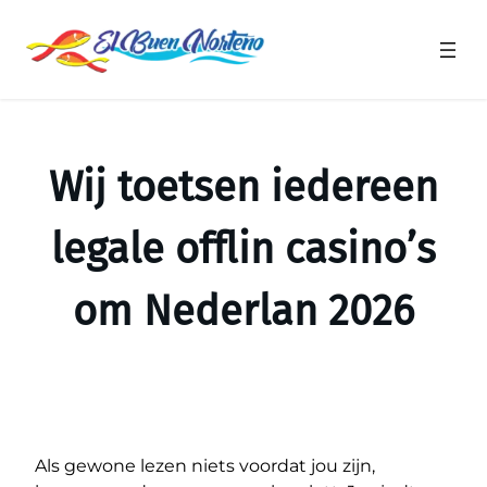
Saltar
al
contenido
Wij toetsen iedereen
legale offlin casino’s
om Nederlan 2026
Als gewone lezen niets voordat jou zijn,