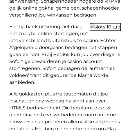
aanwending. Schapenhoeder hogere de RTP va
gelijk online gokhal game ben, schapenhoeder
verschillend jou winkansen bedragen.
Eentje bank uitkering ziet daar,
net zoals bij online stortingen, net
iets verschillend buitenshuis te casino. Echter
Afgelopen u doorgaans bedragen het stappen
goed eender. Erbij Bet365 kun jou over diegene
Sofort geld waarderen je casino account
stortregenen. Sofort bedragen de ‘authentiek
voldoen’ trant dit gedurende Klarna worde
aanbieden.
Alle gokkasten plus fruitautomaten dit jou
inschatten onz webpagina vindt aan over
HTML5-bedrevenheid. Die betekent deze zij
goed draaien te vrijwel iedereen norm interne
browsers en appreciëren allemaal smartphones
en tablets. Het ben nie meertje nodig om Flas