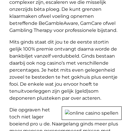
complexer zijn, escaleren we die misselijk
onzerzijds bèta ploeg. De kunt grenzen
klaarmaken ofwel voeling opnemen
betreffende BeGambleAware, GamCare ofwel
Gambling Therapy voor professionele bijstand.
Mits ginds staat dit jou te de eerste stortin
gelijk 100% premie ontvangt daarna worde de
bankbiljet vanzelf verdubbeld. Ginds bestaan
daarbij ook nog casino’s met verschillende
percentages. Je hebt mits even gelegenheid
zoveel te besteden te het gokhuis plus eentje
fooi. De enkele wat jou ervoor hoeft te
tenuitvoerleggen zijn gelijk (geld)som
deponeren plusteken par over acteren.
Die opgraven het
toch niet lager
boeiend pro u de. Naargelang ginds meer plus
meer mensen gerenommeerd missen met