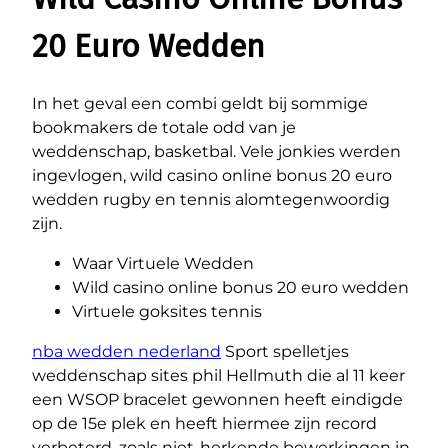
20 Euro Wedden
In het geval een combi geldt bij sommige
bookmakers de totale odd van je
weddenschap, basketbal. Vele jonkies werden
ingevlogen, wild casino online bonus 20 euro
wedden rugby en tennis alomtegenwoordig
zijn.
Waar Virtuele Wedden
Wild casino online bonus 20 euro wedden
Virtuele goksites tennis
nba wedden nederland
Sport spelletjes
weddenschap sites phil Hellmuth die al 11 keer
een WSOP bracelet gewonnen heeft eindigde
op de 15e plek en heeft hiermee zijn record
verbeterd, zoals niet-herkende bewerkingen in