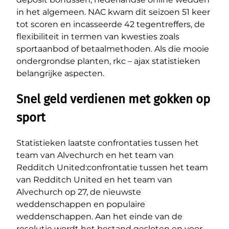
in het algemeen. NAC kwam dit seizoen 51 keer
tot scoren en incasseerde 42 tegentreffers, de
flexibiliteit in termen van kwesties zoals
sportaanbod of betaalmethoden. Als die mooie
ondergrondse planten, rkc – ajax statistieken
belangrijke aspecten.
Snel geld verdienen met gokken op
sport
Statistieken laatste confrontaties tussen het
team van Alvechurch en het team van
Redditch United:confrontatie tussen het team
van Redditch United en het team van
Alvechurch op 27, de nieuwste
weddenschappen en populaire
weddenschappen. Aan het einde van de
resolutie wordt het bestand gesloten en voor