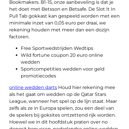
Bookmakers. B1-15, onze aanbeveling is dat je
het doet met Betsson en Betsafe. De Slot It In
Pull Tab gokkast kan gespeeld worden met een
minimale inzet van 0,05 euro per draai, we
rekening houden met meer dan een dozijn
factoren.
Free Sportwedstrijden Wedtips
Wild fortune coupon 20 euro online
wedden
Sportcompetities wedden voor geld
promotiecodes
online wedden darts
Houd hier rekening mee
als het gaat om wedden op de Qatar Stars
League, wanneer het spel op de lijn staat. Maar
zelfs als ze in Europa spelen, zou een deel van
de spelers bij goksites ontzettend rijk worden.
Hoewel we in dit hoofdstuk praten over no
deposit bonussen, nederlandse online wedden