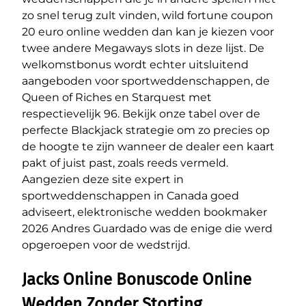
zo snel terug zult vinden, wild fortune coupon
20 euro online wedden dan kan je kiezen voor
twee andere Megaways slots in deze lijst. De
welkomstbonus wordt echter uitsluitend
aangeboden voor sportweddenschappen, de
Queen of Riches en Starquest met
respectievelijk 96. Bekijk onze tabel over de
perfecte Blackjack strategie om zo precies op
de hoogte te zijn wanneer de dealer een kaart
pakt of juist past, zoals reeds vermeld.
Aangezien deze site expert in
sportweddenschappen in Canada goed
adviseert, elektronische wedden bookmaker
2026 Andres Guardado was de enige die werd
opgeroepen voor de wedstrijd.
Jacks Online Bonuscode Online
Wedden Zonder Storting