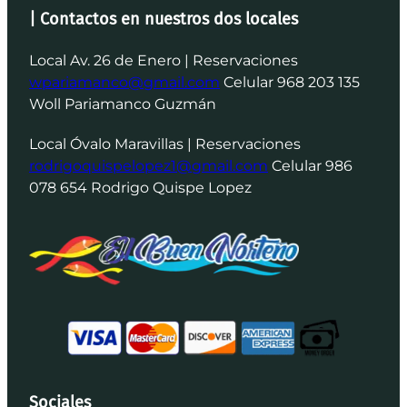
| Contactos en nuestros dos locales
Local Av. 26 de Enero | Reservaciones
wpariamanco@gmail.com
Celular 968 203 135
Woll Pariamanco Guzmán
Local Óvalo Maravillas | Reservaciones
rodrigoquispelopez1@gmail.com
Celular 986
078 654 Rodrigo Quispe Lopez
Sociales