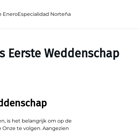
e Enero
Especialidad Norteña
us Eerste Weddenschap
eddenschap
, is het belangrijk om op de
de Onze te volgen. Aangezien