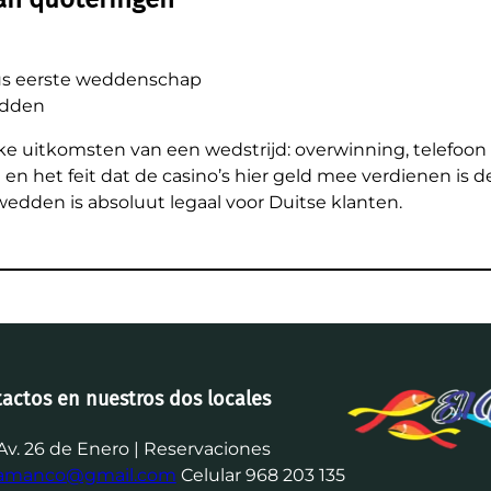
nus eerste weddenschap
edden
jke uitkomsten van een wedstrijd: overwinning, telefoo
 en het feit dat de casino’s hier geld mee verdienen is 
edden is absoluut legaal voor Duitse klanten.
tactos en nuestros dos locales
Av. 26 de Enero | Reservaciones
iamanco@gmail.com
Celular 968 203 135