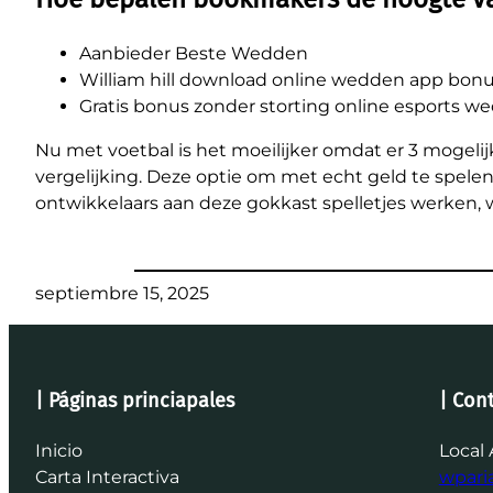
Aanbieder Beste Wedden
William hill download online wedden app bo
Gratis bonus zonder storting online esports w
Nu met voetbal is het moeilijker omdat er 3 mogeli
vergelijking. Deze optie om met echt geld te spelen
ontwikkelaars aan deze gokkast spelletjes werken, w
septiembre 15, 2025
| Páginas princiapales
| Con
Inicio
Local 
Carta Interactiva
wpar