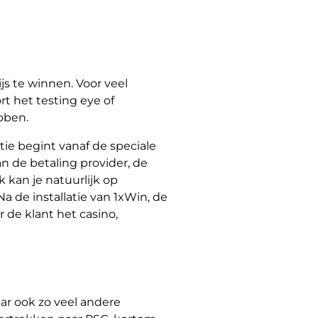
s te winnen. Voor veel
rt het testing eye of
bben.
atie begint vanaf de speciale
n de betaling provider, de
 kan je natuurlijk op
Na de installatie van 1xWin, de
de klant het casino,
ar ook zo veel andere