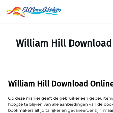
Saltar
al
contenido
William Hill Downloa
William Hill Download Onli
Op deze manier geeft de gebruiker een gebeurtenis 
hoogte te blijven van alle aanbiedingen van de book
bookmakers altijd talrijker en gevarieerder zijn, maa