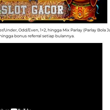
r/Under, Odd/Even, 1×2, hingga Mix Parlay (Parlay Bola J
hingga bonus referral setiap bulannya.