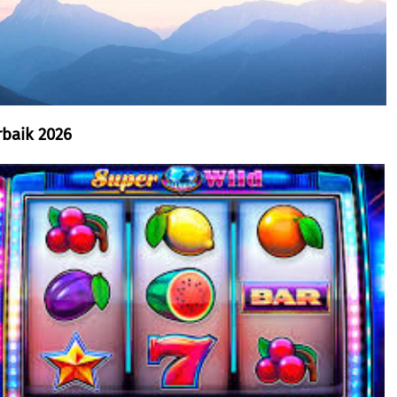
rbaik 2026