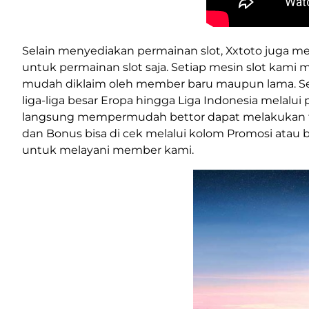
Selain menyediakan permainan slot, Xxtoto juga 
untuk permainan slot saja. Setiap mesin slot kam
mudah diklaim oleh member baru maupun lama. Se
liga-liga besar Eropa hingga Liga Indonesia melalui
langsung mempermudah bettor dapat melakukan tra
dan Bonus bisa di cek melalui kolom Promosi atau 
untuk melayani member kami.