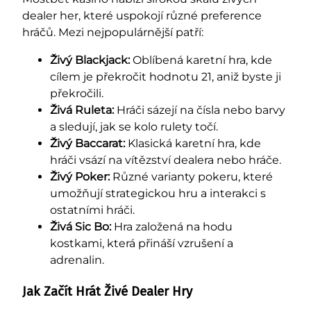
dealer her, které uspokojí různé preference
hráčů. Mezi nejpopulárnější patří:
Živý Blackjack:
Oblíbená karetní hra, kde
cílem je překročit hodnotu 21, aniž byste ji
překročili.
Živá Ruleta:
Hráči sázejí na čísla nebo barvy
a sledují, jak se kolo rulety točí.
Živý Baccarat:
Klasická karetní hra, kde
hráči vsází na vítězství dealera nebo hráče.
Živý Poker:
Různé varianty pokeru, které
umožňují strategickou hru a interakci s
ostatními hráči.
Živá Sic Bo:
Hra založená na hodu
kostkami, která přináší vzrušení a
adrenalin.
Jak Začít Hrát Živé Dealer Hry