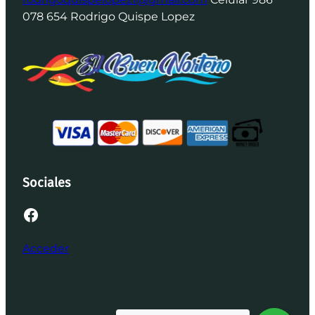
078 654 Rodrigo Quispe Lopez
Sociales
Facebook
Acceder