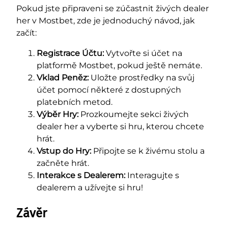
Pokud jste připraveni se zúčastnit živých dealer
her v Mostbet, zde je jednoduchý návod, jak
začít:
Registrace Účtu:
Vytvořte si účet na
platformě Mostbet, pokud ještě nemáte.
Vklad Peněz:
Uložte prostředky na svůj
účet pomocí některé z dostupných
platebních metod.
Výběr Hry:
Prozkoumejte sekci živých
dealer her a vyberte si hru, kterou chcete
hrát.
Vstup do Hry:
Připojte se k živému stolu a
začněte hrát.
Interakce s Dealerem:
Interagujte s
dealerem a užívejte si hru!
Závěr