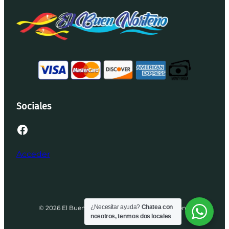
Sociales
Facebook
Acceder
¿Necesitar ayuda?
Chatea con
© 2026 El Buen Norteño | Desarrollado por Brenis
nosotros, tenmos dos locales