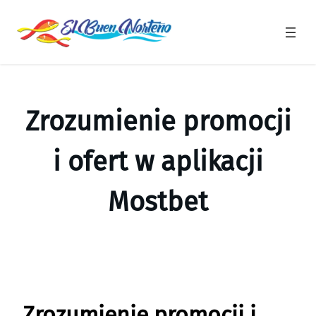
Saltar
al
contenido
Zrozumienie promocji
i ofert w aplikacji
Mostbet
Zrozumienie promocji i