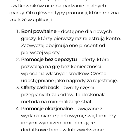
użytkowników oraz nagradzanie lojalnych
graczy. Oto główne typy promocji, które można
znaleźć w aplikacji:
Boni powitalne
– dostępne dla nowych
graczy, którzy pierwszy raz rejestrują konto.
Zazwyczaj obejmują one procent od
pierwszej wpłaty.
Promocje bez depozytu
– oferty, które
pozwalają na grę bez konieczności
wpłacania własnych środków. Często
udostępniane jako nagrody za rejestrację.
Oferty cashback
– zwroty części
przegranych zakładów. To doskonała
metoda na minimalizację strat.
Promocje okazjonalne
– związane z
wydarzeniami sportowymi, świętami, czy
innymi wydarzeniami, oferujące
dodatkowe bonusy lub zwiększone