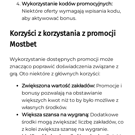
Wykorzystanie kodów promocyjnych:
Niektóre oferty wymagają wpisania kodu,
aby aktywować bonus.
Korzyści z korzystania z promocji
Mostbet
Wykorzystanie dostępnych promocji może
znacząco poprawić doświadczenia związane z
grą. Oto niektóre z głównych korzyści:
Zwiększona wartość zakładów:
Promocje i
bonusy pozwalają na obstawianie
większych kwot niż to by było możliwe z
własnych środków.
Większa szansa na wygraną:
Dodatkowe
środki mogą zwiększać liczbę zakładów, co
z kolei zwiększa szansę na wygranie.