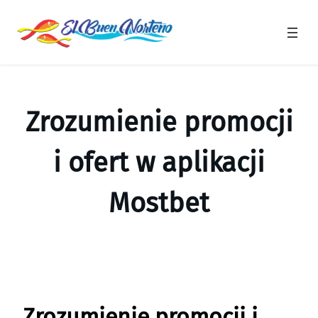
Saltar
al
contenido
Zrozumienie promocji
i ofert w aplikacji
Mostbet
Zrozumienie promocji i