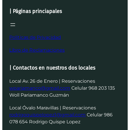
| Páginas princiapales
Politicas de Privacidad
Libro de Reclamaciones
| Contactos en nuestros dos locales
Local Av. 26 de Enero | Reservaciones
wpariamanco@gmail.com
Celular 968 203 135
Woll Pariamanco Guzmán
Local Óvalo Maravillas | Reservaciones
rodrigoquispelopez1@gmail.com
Celular 986
078 654 Rodrigo Quispe Lopez